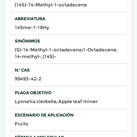
(14S)-14-Methyl-1-octadecene
ABREVIATURA
14Sme-1-18Hy
SINÓNIMOS
(S)-14-Methyl-1-octadecene;1-Octadecene,
14-methyl-, (14S)-
N.º CAS
99493-42-2
PLAGA OBJETIVO
Lyonetia clerkella; Apple leaf miner
ESCENARIO DE APLICACIÓN
Fruits