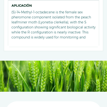
APLICACIÓN
(S)-14-Methyl-1-octadecene is the female sex
pheromone component isolated from the peach
leafminer moth (Lyonetia clerkella), with the S
configuration showing significant biological activity
while the R configuration is nearly inactive. This
compound is widely used for monitoring and
controlling peach leafminer moths. For instance,
traps baited with this pheromone in peach
orchards effectively capture male moths, with the
highest efficiency achieved using boat-shaped traps
and 1.0 mg lures, which outperform other trap
types in moth capture rates.