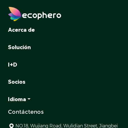
ecophero
Acerca de
Solución
I+D
Socios
Idioma
Contáctenos
NO.18, Wujiang Road, Wulidian Street, Jiangbei