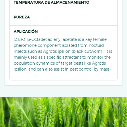
TEMPERATURA DE ALMACENAMIENTO
PUREZA
APLICACIÓN
(Z,E)-3,13-Octadecadienyl acetate is a key female
pheromone component isolated from noctuid
insects such as Agrotis ipsilon (black cutworm). It is
mainly used as a specific attractant to monitor the
population dynamics of target pests like Agrotis
ipsilon, and can also assist in pest control by mass-
trapping male moths to disrupt their mating
process. In some scenarios, it is compounded with
other pheromone components to further improve
trapping efficiency, and compared with traditional
trapping methods, it has less impact on non-target
organisms and higher monitoring accuracy.