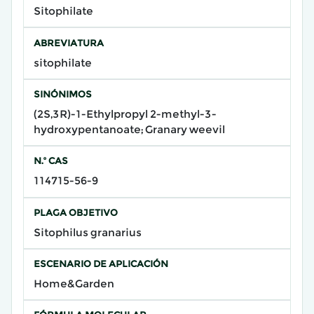
Sitophilate
ABREVIATURA
sitophilate
SINÓNIMOS
(2S,3R)-1-Ethylpropyl 2-methyl-3-
hydroxypentanoate; Granary weevil
N.º CAS
114715-56-9
PLAGA OBJETIVO
Sitophilus granarius
ESCENARIO DE APLICACIÓN
Home&Garden