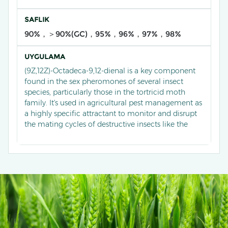
SAFLIK
90%，＞90%(GC)，95%，96%，97%，98%
UYGULAMA
(9Z,12Z)-Octadeca-9,12-dienal is a key component
found in the sex pheromones of several insect
species, particularly those in the tortricid moth
family. It's used in agricultural pest management as
a highly specific attractant to monitor and disrupt
the mating cycles of destructive insects like the
codling moth (Cydia pomonella), which damages
fruit crops.