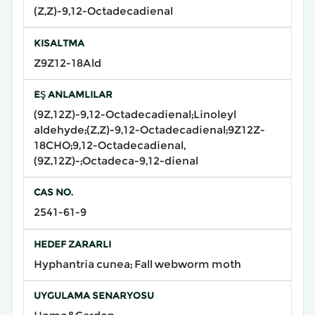
(Z,Z)-9,12-Octadecadienal
KISALTMA
Z9Z12-18Ald
EŞ ANLAMLILAR
(9Z,12Z)-9,12-Octadecadienal;Linoleyl
aldehyde;(Z,Z)-9,12-Octadecadienal;9Z12Z-
18CHO;9,12-Octadecadienal,
(9Z,12Z)-;Octadeca-9,12-dienal
CAS NO.
2541-61-9
HEDEF ZARARLI
Hyphantria cunea; Fall webworm moth
UYGULAMA SENARYOSU