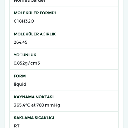
Home&Garden
MOLEKÜLER FORMÜL
C18H32O
MOLEKÜLER AĞIRLIK
264.45
YOĞUNLUK
0.852g/cm3
FORM
liquid
KAYNAMA NOKTASI
365.4°C at 760 mmHg
SAKLAMA SICAKLIĞI
RT