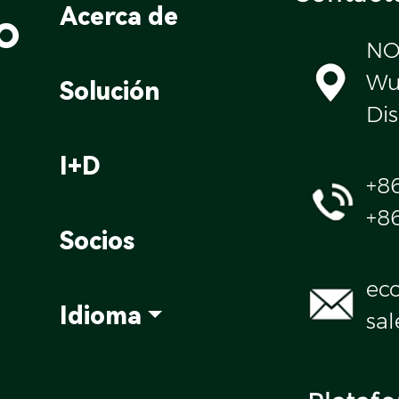
o
Acerca de
NO
Wul
Solución
Dis
I+D
+8
+8
Socios
ec
Idioma
sa