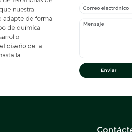
es de feromonas de
 que nuestra
se adapte de forma
po de química
sarrollo
el diseño de la
hasta la
Enviar
Contáct