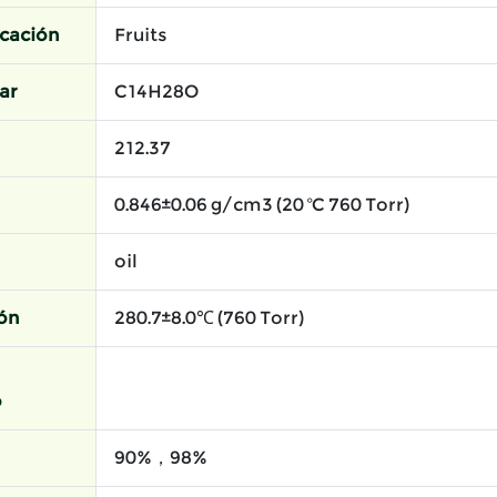
icación
Fruits
ar
C14H28O
212.37
0.846±0.06 g/cm3 (20 ºC 760 Torr)
oil
ión
280.7±8.0℃ (760 Torr)
o
90%，98%