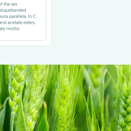
of the sex
obliquebanded
ra parallela. In C.
and acetate esters,
ale moths.