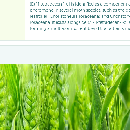
(E)-11-tetradecen-1-ol is identified as a component 
pheromone in several moth species, such as the 
leafroller (Choristoneura rosaceana) and Choristoneu
rosaceana, it exists alongside (Z)-11-tetradecen-1-ol 
forming a multi-component blend that attracts m