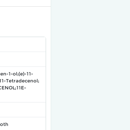
n-1-ol;(e)-11-
-11-Tetradecenol;
CENOL;11E-
moth