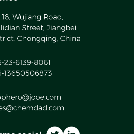
.18, Wujiang Road,
idian Street, Jiangbei
trict, Chongqing, China
6-23-6139-8061
6-13650506873
ophero@jooe.com
les@chemdad.com