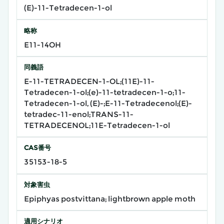
(E)-11-Tetradecen-1-ol
略称
E11-14OH
同義語
E-11-TETRADECEN-1-OL;(11E)-11-
Tetradecen-1-ol;(e)-11-tetradecen-1-o;11-
Tetradecen-1-ol, (E)-;E-11-Tetradecenol;(E)-
tetradec-11-enol;TRANS-11-
TETRADECENOL;11E-Tetradecen-1-ol
CAS番号
35153-18-5
対象害虫
Epiphyas postvittana; lightbrown apple moth
適用シナリオ