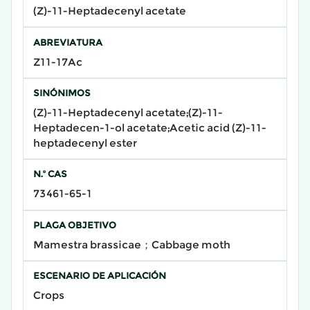
(Z)-11-Heptadecenyl acetate
ABREVIATURA
Z11-17Ac
SINÓNIMOS
(Z)-11-Heptadecenyl acetate;(Z)-11-
Heptadecen-1-ol acetate;Acetic acid (Z)-11-
heptadecenyl ester
N.º CAS
73461-65-1
PLAGA OBJETIVO
Mamestra brassicae；Cabbage moth
ESCENARIO DE APLICACIÓN
Crops