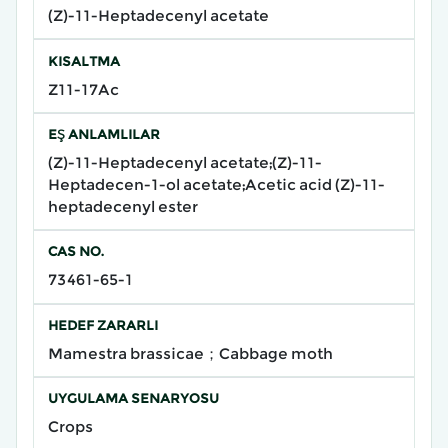
(Z)-11-Heptadecenyl acetate
KISALTMA
Z11-17Ac
EŞ ANLAMLILAR
(Z)-11-Heptadecenyl acetate;(Z)-11-
Heptadecen-1-ol acetate;Acetic acid (Z)-11-
heptadecenyl ester
CAS NO.
73461-65-1
HEDEF ZARARLI
Mamestra brassicae；Cabbage moth
UYGULAMA SENARYOSU
Crops