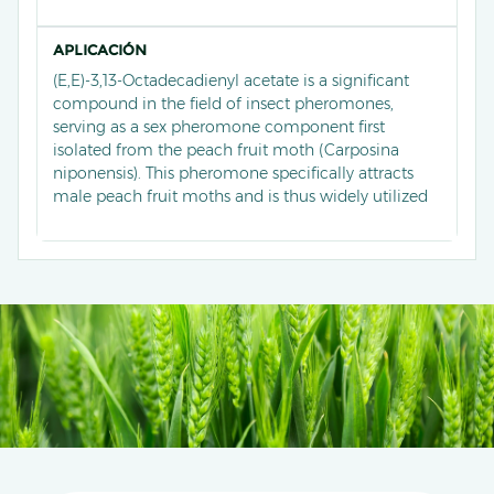
APLICACIÓN
(E,E)-3,13-Octadecadienyl acetate is a significant
compound in the field of insect pheromones,
serving as a sex pheromone component first
isolated from the peach fruit moth (Carposina
niponensis). This pheromone specifically attracts
male peach fruit moths and is thus widely utilized
for monitoring and controlling their populations.
By formulating this compound into a pheromone
lure, it can effectively trap and disrupt the mating
behavior of male moths, thereby reducing their
population and protecting crops, especially apples
and pears. It is an environmentally friendly and
highly effective tool for pest management.