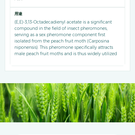
用途
(E,E)-3,13-Octadecadienyl acetate is a significant
compound in the field of insect pheromones,
serving as a sex pheromone component first
isolated from the peach fruit moth (Carposina
niponensis). This pheromone specifically attracts
male peach fruit moths and is thus widely utilized
for monitoring and controlling their populations.
By formulating this compound into a pheromone
lure, it can effectively trap and disrupt the mating
behavior of male moths, thereby reducing their
population and protecting crops, especially apples
and pears. It is an environmentally friendly and
highly effective tool for pest management.