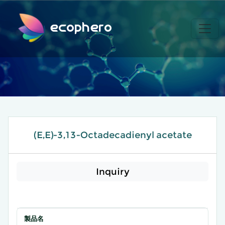
ecophero
(E,E)-3,13-Octadecadienyl acetate
Inquiry
製品名