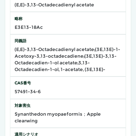
(E,E)-3,13-Octadecadienyl acetate
略称
E3E13-18Ac
同義語
(E,E)-3,13-Octadecadienyl acetate;(3E,13E)-1-
Acetoxy-3,13-octadecadiene;(3E,13E)-3,13-
Octadecadien-1-ol acetate;3,13-
Octadecadien-1-ol, 1-acetate, (3E,13E)-
CAS番号
57491-34-6
対象害虫
Synanthedon myopaeformis；Apple
clearwing
適用シナリオ