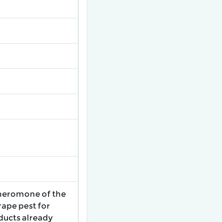
pheromone of the
rape pest for
ucts already