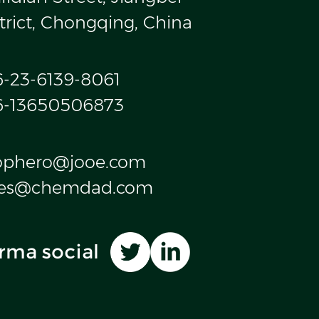
trict, Chongqing, China
6-23-6139-8061
6-13650506873
ophero@jooe.com
les@chemdad.com
rma social