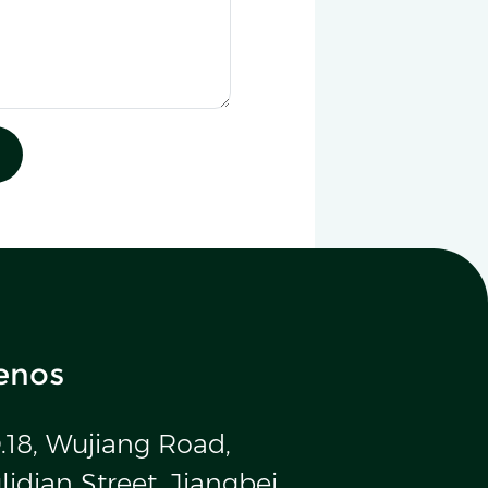
enos
.18, Wujiang Road,
idian Street, Jiangbei