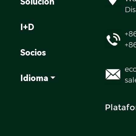
Solución
Dis
I+D
+8
+8
Socios
ec
Idioma
sa
Platafo