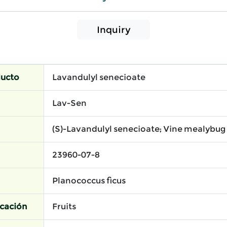
Inquiry
ducto
Lavandulyl senecioate
Lav-Sen
(S)-Lavandulyl senecioate; Vine mealybug
23960-07-8
Planococcus ficus
icación
Fruits