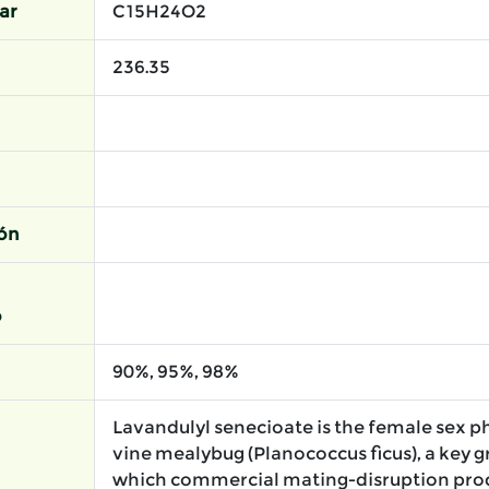
ar
C15H24O2
236.35
ión
o
90%, 95%, 98%
Lavandulyl senecioate is the female sex 
vine mealybug (Planococcus ficus), a key g
which commercial mating-disruption prod