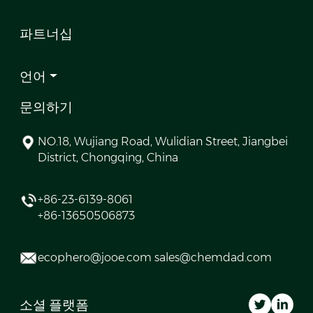
파트너십
언어
문의하기
NO.18, Wujiang Road, Wulidian Street, Jiangbei
District, Chongqing, China
+86-23-6139-8061
+86-13650506873
ecophero@jooe.com sales@chemdad.com
소셜 플랫폼