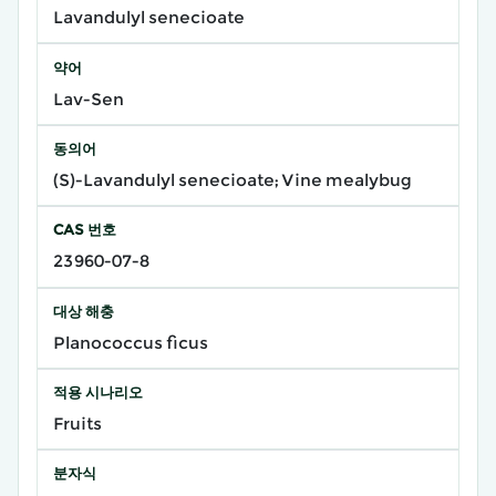
Lavandulyl senecioate
약어
Lav-Sen
동의어
(S)-Lavandulyl senecioate; Vine mealybug
CAS 번호
23960-07-8
대상 해충
Planococcus ficus
적용 시나리오
Fruits
분자식