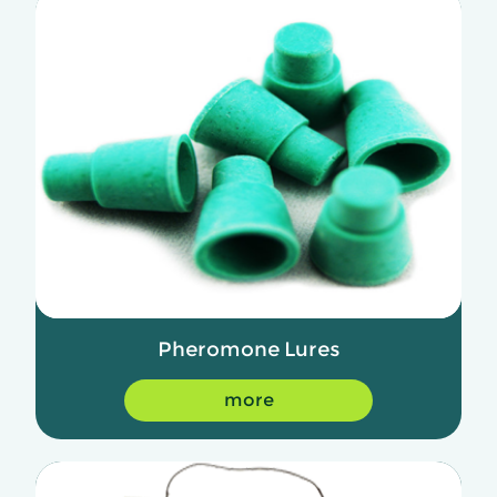
Pheromone Lures
more