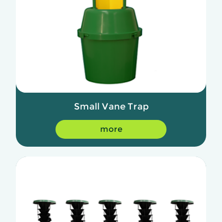
Small Vane Trap
more