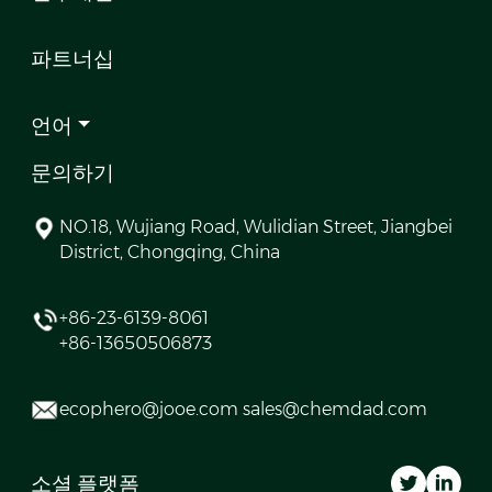
파트너십
언어
문의하기
NO.18, Wujiang Road, Wulidian Street, Jiangbei
District, Chongqing, China
+86-23-6139-8061
+86-13650506873
ecophero@jooe.com sales@chemdad.com
소셜 플랫폼