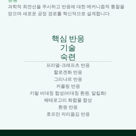
과학적 최전선을 주시하고 반응에 대한 메커니즘적 통찰을
얻으며 새로운 공정 경로를 혁신적으로 설계합니다.
핵심 반응
기술
숙련
프리델-크래프츠 반응
할로겐화 반응
그리냐르 반응
커플링 반응
키랄 비대칭 합성(비대칭 환원, 알킬화)
헤테로고리 화합물 합성
환원 반응
호프만 자리옮김 반응