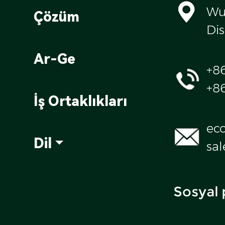
Wul
Çözüm
Dis
Ar-Ge
+8
+8
İş Ortaklıkları
ec
Dil
sa
Sosyal 