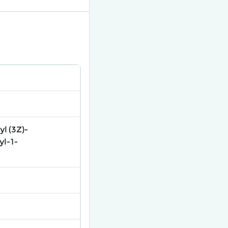
l (3Z)-
l-1-