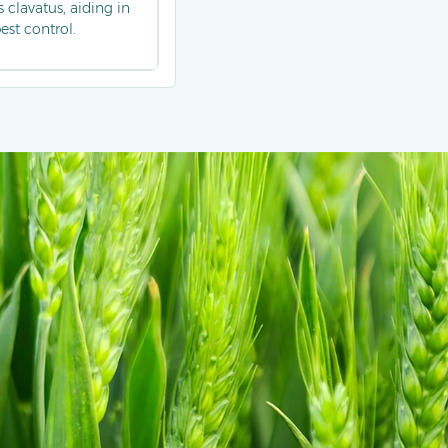
 clavatus, aiding in
est control.