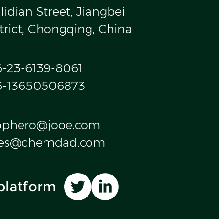
idian Street, Jiangbei
trict, Chongqing, China
6-23-6139-8061
6-13650506873
ophero@jooe.com
les@chemdad.com
platform