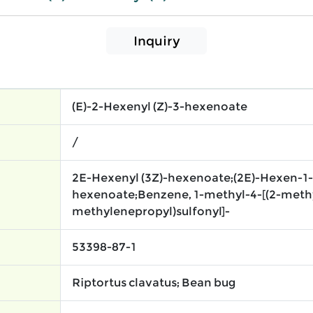
Inquiry
(E)-2-Hexenyl (Z)-3-hexenoate
/
2E-Hexenyl (3Z)-hexenoate;(2E)-Hexen-1-y
hexenoate;Benzene, 1-methyl-4-[(2-methy
methylenepropyl)sulfonyl]-
53398-87-1
Riptortus clavatus; Bean bug