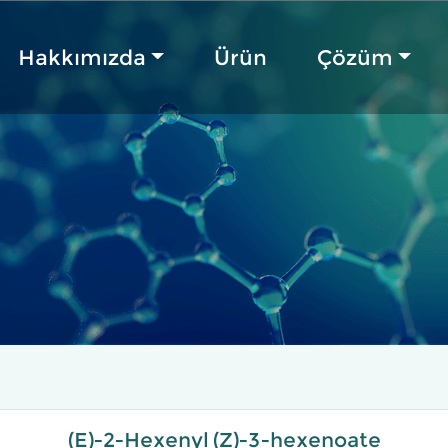
Hakkımızda
Ürün
Çözüm
(E)-2-Hexenyl (Z)-3-hexenoate