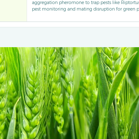
aggregation pheromone to trap pests like Riptortus
pest monitoring and mating disruption for green p