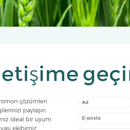
letişime geç
feromon çözümleri
ilerinizi paylaşın.
iz ideal bir uyum
yası ekibimiz