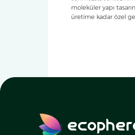
moleküler yapı tasarı
üretime kadar özel gel
ecopher