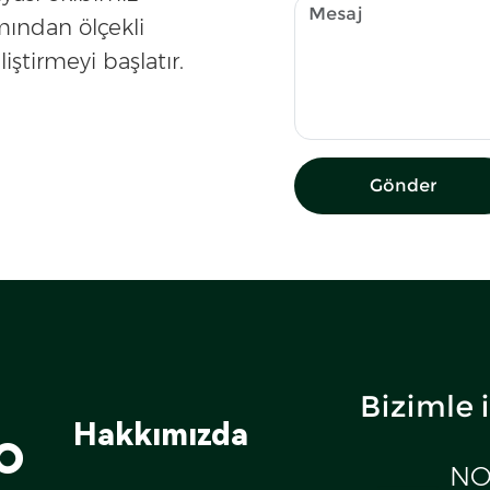
mından ölçekli
iştirmeyi başlatır.
Gönder
Bizimle 
o
Hakkımızda
NO