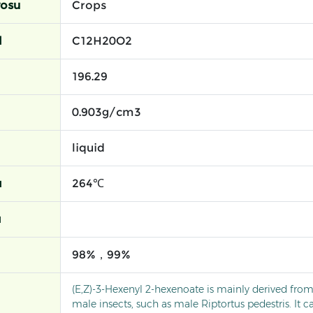
yosu
Crops
l
C12H20O2
196.29
0.903g/cm3
liquid
ı
264℃
ı
98%，99%
(E,Z)-3-Hexenyl 2-hexenoate is mainly derived from
male insects, such as male Riptortus pedestris. It 