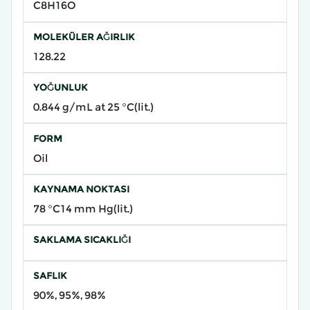
C8H16O
MOLEKÜLER AĞIRLIK
128.22
YOĞUNLUK
0.844 g/mL at 25 °C(lit.)
FORM
Oil
KAYNAMA NOKTASI
78 °C14 mm Hg(lit.)
SAKLAMA SICAKLIĞI
SAFLIK
90%, 95%, 98%