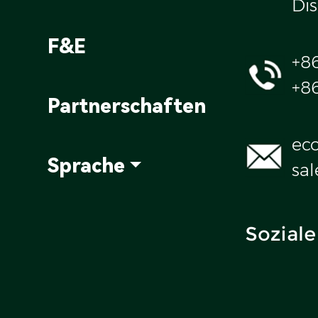
Dis
F&E
+8
+8
Partnerschaften
ec
Sprache
sa
Soziale