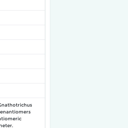
Gnathotrichus
 R-enantiomers
antiomeric
meter.