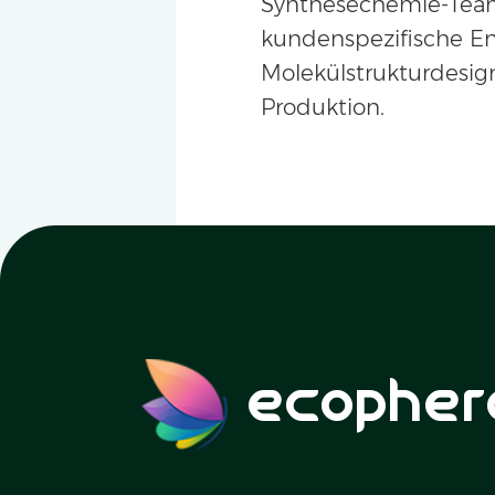
Synthesechemie-Tea
kundenspezifische E
Molekülstrukturdesign
Produktion.
ecopher