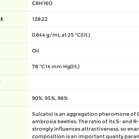
C8H16O
t
128.22
0.844 g/mL at 25 °C(lit.)
Oil
78 °C14 mm Hg(lit.)
r
90%, 95%, 98%
Sulcatol is an aggregation pheromone of 
ambrosia beetles. The ratio of its S- and
strongly influences attractiveness, so en
composition is an important quality para