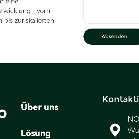
m eine
ntwicklung – vom
 bis zur skalierten
Absenden
Kontakti
o
Über uns
NO
Wul
Lösung