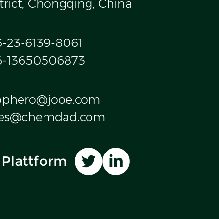
trict, Chongqing, China
6-23-6139-8061
6-13650506873
ophero@jooe.com
les@chemdad.com
 Plattform