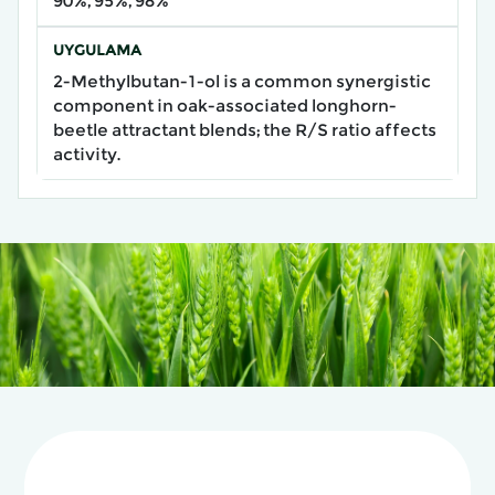
90%, 95%, 98%
UYGULAMA
2-Methylbutan-1-ol is a common synergistic
component in oak-associated longhorn-
beetle attractant blends; the R/S ratio affects
activity.