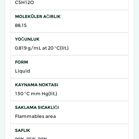
C5H12O
MOLEKÜLER AĞIRLIK
88.15
YOĞUNLUK
0.819 g/mL at 20 °C(lit.)
FORM
Liquid
KAYNAMA NOKTASI
130 °C mm Hg(lit.)
SAKLAMA SICAKLIĞI
Flammables area
SAFLIK