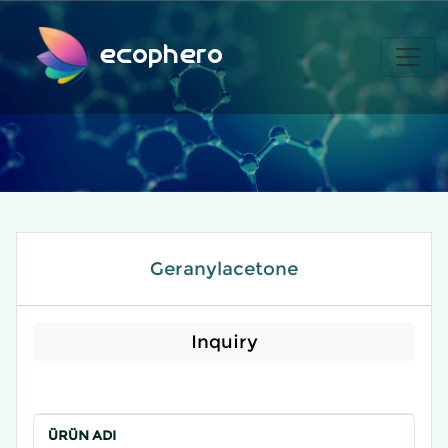
ecophero
Geranylacetone
Inquiry
ÜRÜN ADI