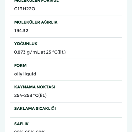
MOLEKÜLER FORMÜL
C13H22O
MOLEKÜLER AĞIRLIK
194.32
YOĞUNLUK
0.873 g/mL at 25 °C(lit.)
FORM
oily liquid
KAYNAMA NOKTASI
254-258 °C(lit.)
SAKLAMA SICAKLIĞI
SAFLIK