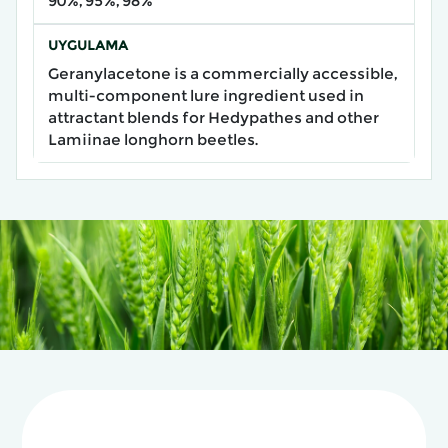
90%, 95%, 98%
UYGULAMA
Geranylacetone is a commercially accessible,
multi-component lure ingredient used in
attractant blends for Hedypathes and other
Lamiinae longhorn beetles.