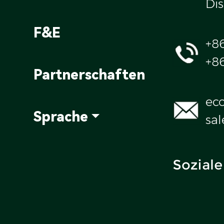
Dis
F&E
+8
+8
Partnerschaften
ec
Sprache
sa
Soziale