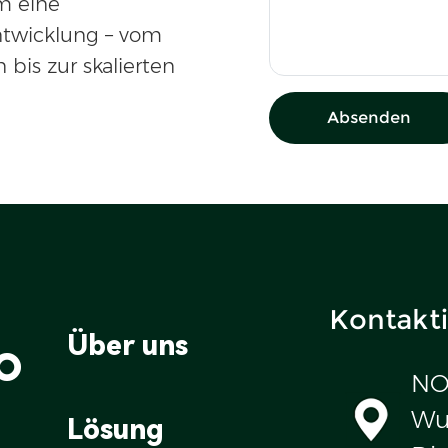
m eine
ntwicklung – vom
 bis zur skalierten
Absenden
Kontakti
o
Über uns
NO
Wul
Lösung