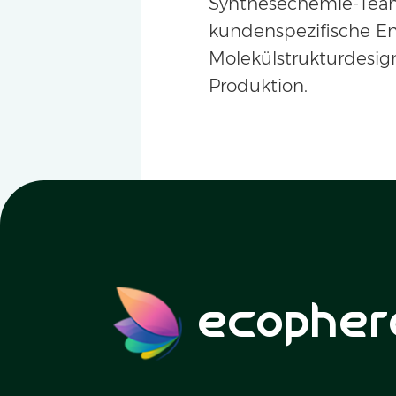
Synthesechemie-Tea
kundenspezifische E
Molekülstrukturdesign
Produktion.
ecopher