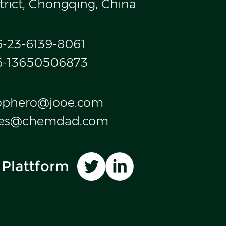
trict, Chongqing, China
6-23-6139-8061
6-13650506873
ophero@jooe.com
les@chemdad.com
 Plattform