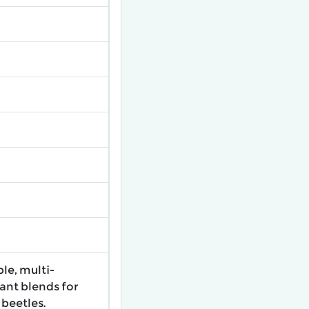
le, multi-
ant blends for
beetles.