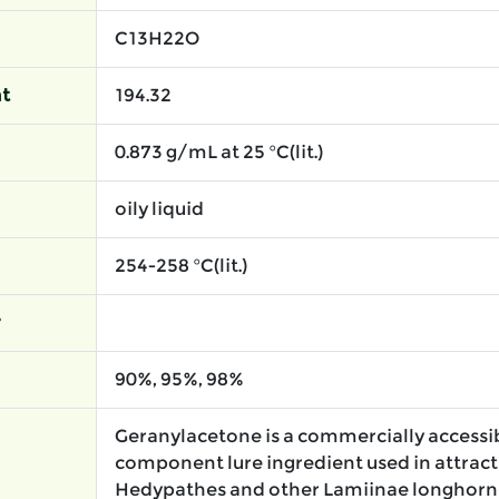
C13H22O
t
194.32
0.873 g/mL at 25 °C(lit.)
oily liquid
254-258 °C(lit.)
r
90%, 95%, 98%
Geranylacetone is a commercially accessib
component lure ingredient used in attract
Hedypathes and other Lamiinae longhorn 