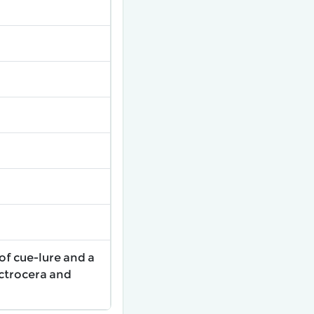
of cue-lure and a
actrocera and