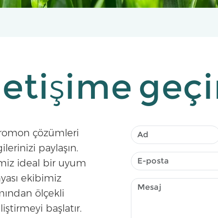
letişime geç
feromon çözümleri
ilerinizi paylaşın.
iz ideal bir uyum
yası ekibimiz
mından ölçekli
iştirmeyi başlatır.