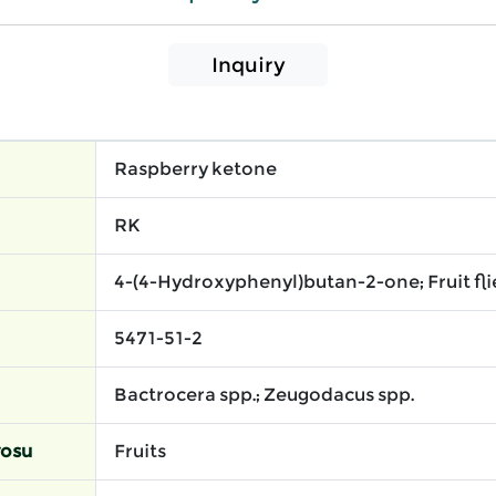
Inquiry
Raspberry ketone
RK
4-(4-Hydroxyphenyl)butan-2-one; Fruit fli
5471-51-2
Bactrocera spp.; Zeugodacus spp.
yosu
Fruits