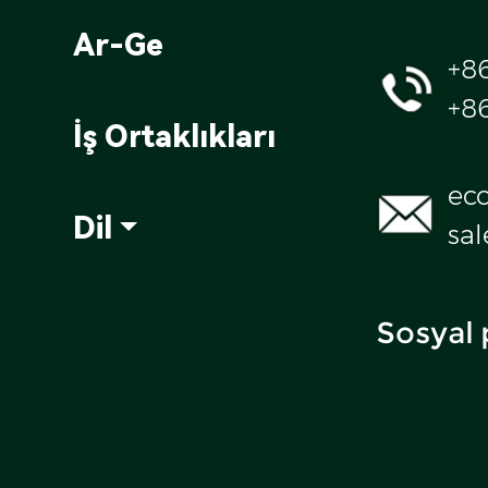
Ar-Ge
+8
+8
İş Ortaklıkları
ec
Dil
sa
Sosyal 