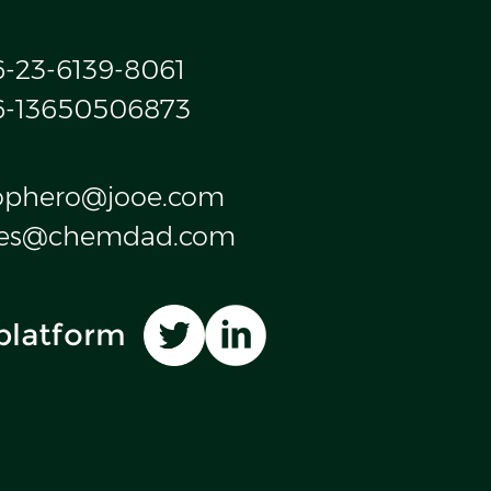
6-23-6139-8061
6-13650506873
ophero@jooe.com
les@chemdad.com
platform