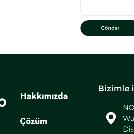
Gönder
Bizimle 
o
Hakkımızda
NO
Wul
Çözüm
Dis