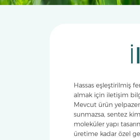
İ
Hassas eşleştirilmiş 
almak için iletişim bilg
Mevcut ürün yelpazem
sunmazsa, sentez kim
moleküler yapı tasarı
üretime kadar özel gel