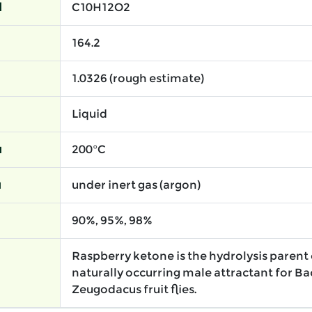
l
C10H12O2
164.2
1.0326 (rough estimate)
Liquid
ı
200°C
ı
under inert gas (argon)
90%, 95%, 98%
Raspberry ketone is the hydrolysis parent 
naturally occurring male attractant for B
Zeugodacus fruit flies.