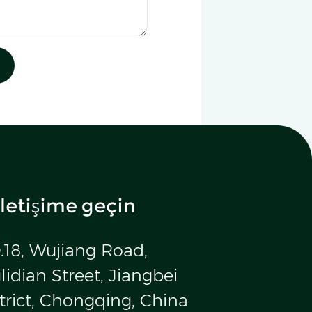
iletişime geçin
.18, Wujiang Road,
idian Street, Jiangbei
trict, Chongqing, China