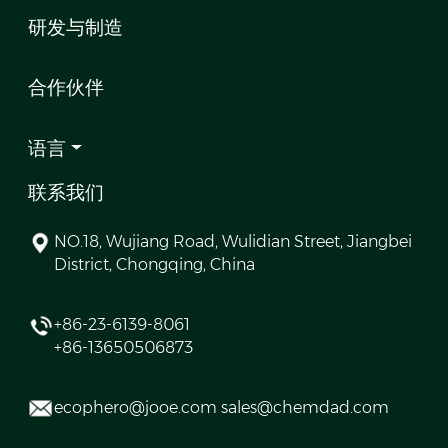
研发与制造
合作伙伴
语言
联系我们
NO.18, Wujiang Road, Wulidian Street, Jiangbei
District, Chongqing, China
+86-23-6139-8061
+86-13650506873
ecophero@jooe.com sales@chemdad.com