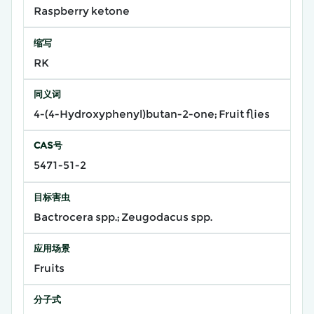
Raspberry ketone
缩写
RK
同义词
4-(4-Hydroxyphenyl)butan-2-one; Fruit flies
CAS号
5471-51-2
目标害虫
Bactrocera spp.; Zeugodacus spp.
应用场景
Fruits
分子式