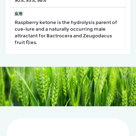
90%, 95%, 98%
应用
Raspberry ketone is the hydrolysis parent of
cue-lure and a naturally occurring male
attractant for Bactrocera and Zeugodacus
fruit flies.