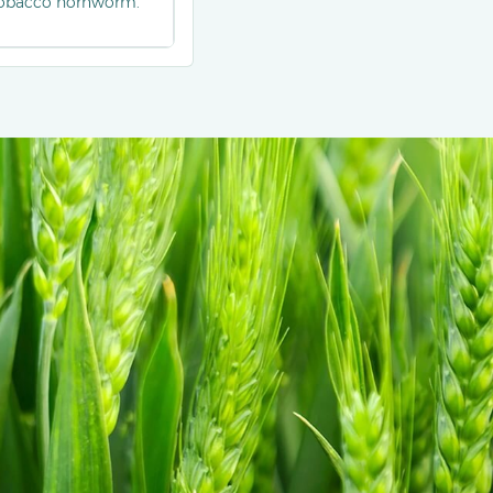
 tobacco hornworm.