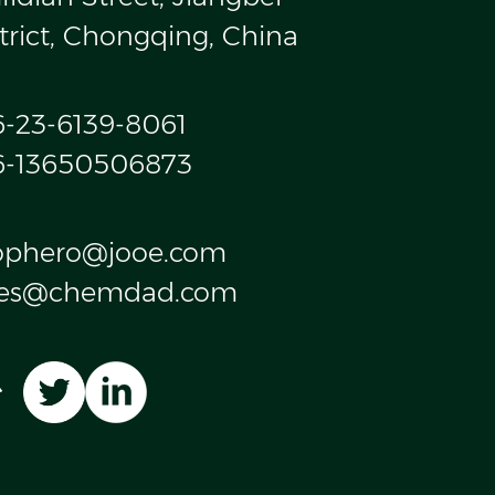
trict, Chongqing, China
6-23-6139-8061
6-13650506873
ophero@jooe.com
les@chemdad.com
台