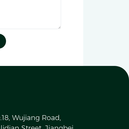
.18, Wujiang Road,
idian Street, Jiangbei