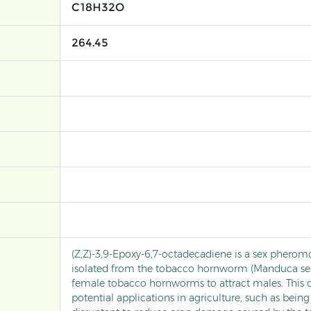
C18H32O
264.45
(Z,Z)-3,9-Epoxy-6,7-octadecadiene is a sex pher
isolated from the tobacco hornworm (Manduca sexta
female tobacco hornworms to attract males. Thi
potential applications in agriculture, such as being