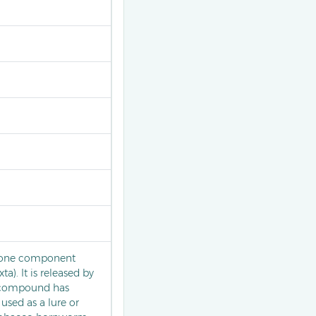
omone component
). It is released by
s compound has
 used as a lure or