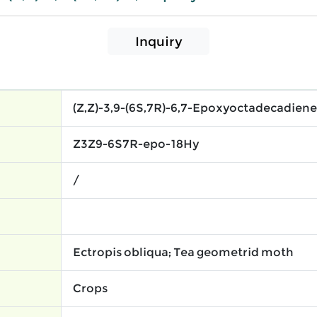
Inquiry
(Z,Z)-3,9-(6S,7R)-6,7-Epoxyoctadecadiene
Z3Z9-6S7R-epo-18Hy
/
Ectropis obliqua; Tea geometrid moth
Crops