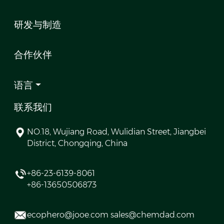
研发与制造
合作伙伴
语言
联系我们
NO.18, Wujiang Road, Wulidian Street, Jiangbei
District, Chongqing, China
+86-23-6139-8061
+86-13650506873
ecophero@jooe.com sales@chemdad.com