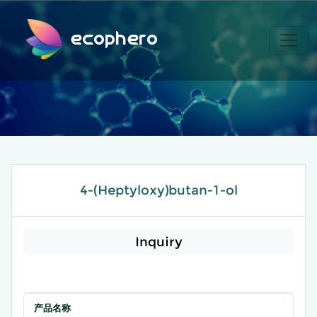
ecophero
4-(Heptyloxy)butan-1-ol
Inquiry
产品名称