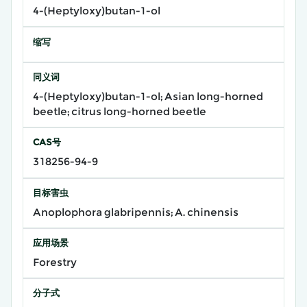
4-(Heptyloxy)butan-1-ol
缩写
同义词
4-(Heptyloxy)butan-1-ol; Asian long-horned
beetle; citrus long-horned beetle
CAS号
318256-94-9
目标害虫
Anoplophora glabripennis; A. chinensis
应用场景
Forestry
分子式