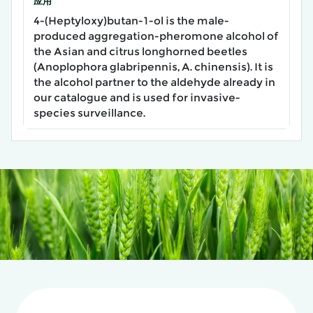
应用
4-(Heptyloxy)butan-1-ol is the male-
produced aggregation-pheromone alcohol of
the Asian and citrus longhorned beetles
(Anoplophora glabripennis, A. chinensis). It is
the alcohol partner to the aldehyde already in
our catalogue and is used for invasive-
species surveillance.