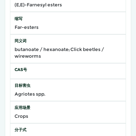
(E,E)-Farnesyl esters
缩写
Far-esters
同义词
butanoate / hexanoate; Click beetles /
wireworms
CAS号
目标害虫
Agriotes spp.
应用场景
Crops
分子式