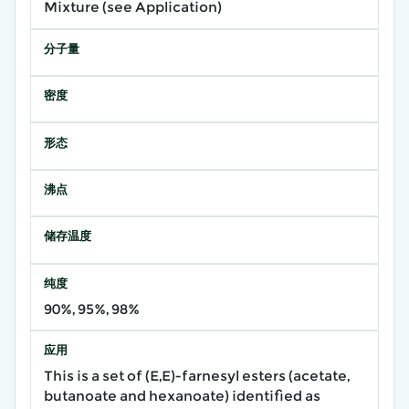
Mixture (see Application)
分子量
密度
形态
沸点
储存温度
纯度
90%, 95%, 98%
应用
This is a set of (E,E)-farnesyl esters (acetate,
butanoate and hexanoate) identified as