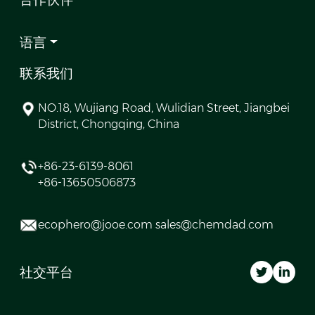
语言
联系我们
NO.18, Wujiang Road, Wulidian Street, Jiangbei
District, Chongqing, China
+86-23-6139-8061
+86-13650506873
ecophero@jooe.com sales@chemdad.com
社交平台