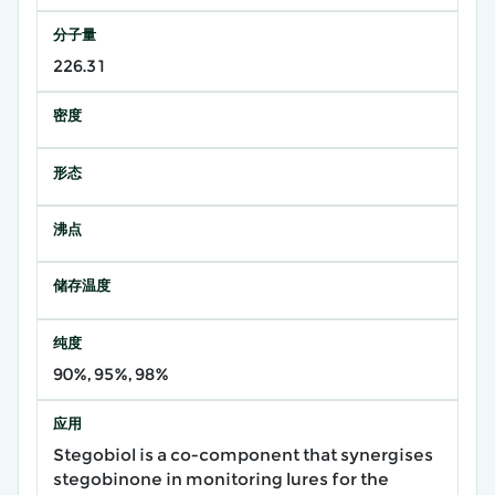
分子量
226.31
密度
形态
沸点
储存温度
纯度
90%, 95%, 98%
应用
Stegobiol is a co-component that synergises
stegobinone in monitoring lures for the