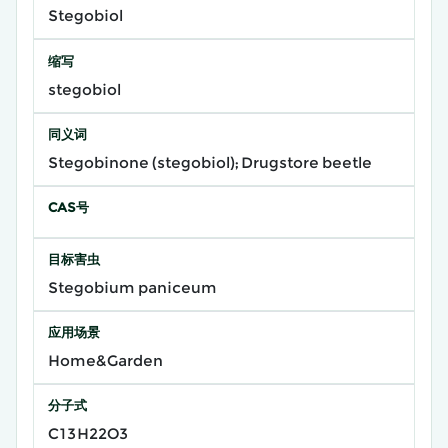
Stegobiol
缩写
stegobiol
同义词
Stegobinone (stegobiol); Drugstore beetle
CAS号
目标害虫
Stegobium paniceum
应用场景
Home&Garden
分子式
C13H22O3