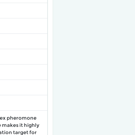
e sex pheromone
e makes it highly
tion target for