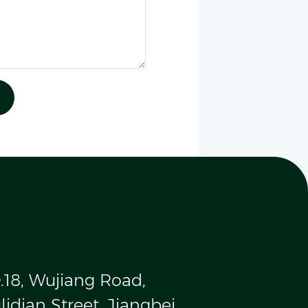
.18, Wujiang Road,
idian Street, Jiangbei