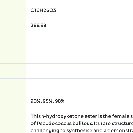
C16H26O3
266.38
90%, 95%, 98%
This α-hydroxyketone ester is the femal
of Pseudococcus baliteus. Its rare structur
challenging to synthesise and a demonstra