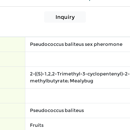
Inquiry
Pseudococcus baliteus sex pheromone
2-((S)-1,2,2-Trimethyl-3-cyclopentenyl)-2-
methylbutyrate; Mealybug
Pseudococcus baliteus
Fruits