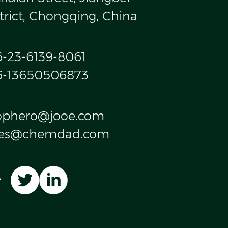
trict, Chongqing, China
6-23-6139-8061
6-13650506873
ophero@jooe.com
les@chemdad.com
台