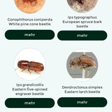
Ips typographus
Conophthorus coniperda
European spruce bark
White pine cone beetle
beetle
mehr
mehr
Ips grandicollis
Dendroctonus simplex
Eastern five-spined
Eastern larch beetle
engraver beetle
mehr
mehr