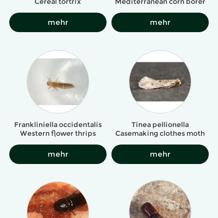
Cereal tortrix
Mediterranean corn borer
mehr
mehr
Frankliniella occidentalis
Tinea pellionella
Western flower thrips
Casemaking clothes moth
mehr
mehr