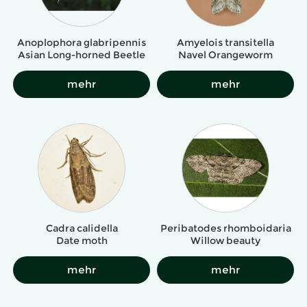
Amyelois transitella
Anoplophora glabripennis
Navel Orangeworm
Asian Long-horned Beetle
mehr
mehr
Cadra calidella
Peribatodes rhomboidaria
Date moth
Willow beauty
mehr
mehr