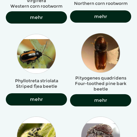
virgifera
Northern corn rootworm
Western corn rootworm
mehr
mehr
Pityogenes quadridens
Phyllotreta striolata
Four-toothed pine bark
Striped flea beetle
beetle
mehr
mehr