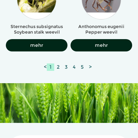
Sternechus subsignatus
Anthonomus eugenii
Soybean stalk weevil
Pepper weevil
mehr
mehr
<
1
2
3
4
5
>