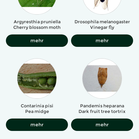
Argyresthia pruniella
Drosophila melanogaster
Cherry blossom moth
Vinegar fly
mehr
mehr
Contarinia pisi
Pandemis heparana
Pea midge
Dark fruit tree tortrix
mehr
mehr