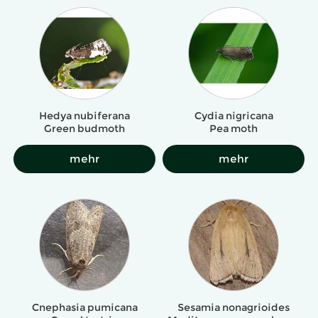
Hedya nubiferana
Cydia nigricana
Green budmoth
Pea moth
mehr
mehr
Cnephasia pumicana
Sesamia nonagrioides