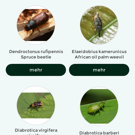
Dendroctonus rufipennis
Elaeidobius kamerunicus
Spruce beetle
African oil palm weevil
mehr
mehr
Diabrotica virgifera
Diabrotica barberi