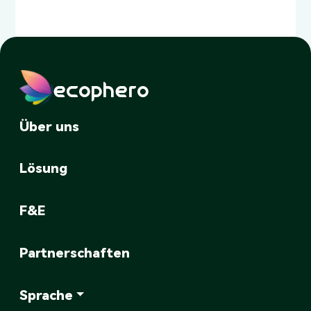
ecophero
Über uns
Lösung
F&E
Partnerschaften
Sprache