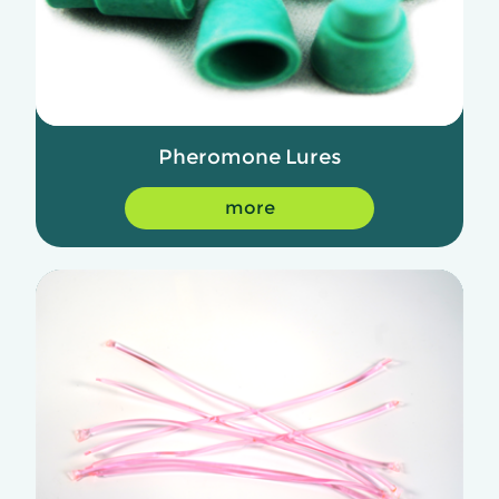
Pheromone Lures
more