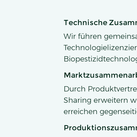
Technische Zusam
Wir führen gemeins
Technologielizenzi
Biopestizidtechnolog
Marktzusammenarb
Durch Produktvertr
Sharing erweitern w
erreichen gegenseit
Produktionszusam