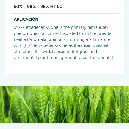
90%，98%，98% HPLC
APLICACIÓN
(Z)-7-Tetradecen-2-one is the primary female sex
pheromone component isolated from the oriental
beetle (Anomala orientalis), forming a 7:1 mixture
with (E)-7-tetradecen-2-one as the insect's sexual
attractant. It is widely used in turfgrass and
ornamental plant management to control oriental
beetles, with microencapsulated spray formulations
disrupting mating behavior and reducing trap
catches by 87–88% while decreasing larval densities
by 68–74%.