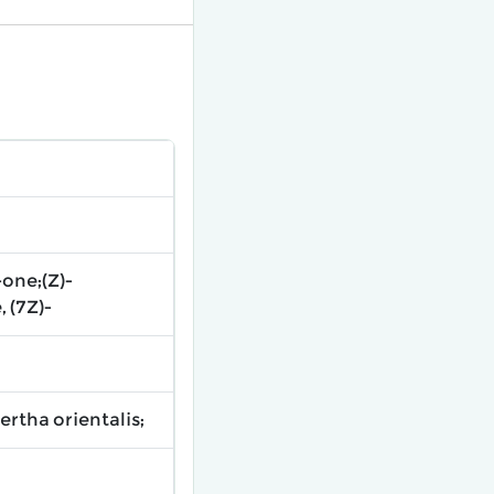
one;(Z)-
 (7Z)-
ertha orientalis;