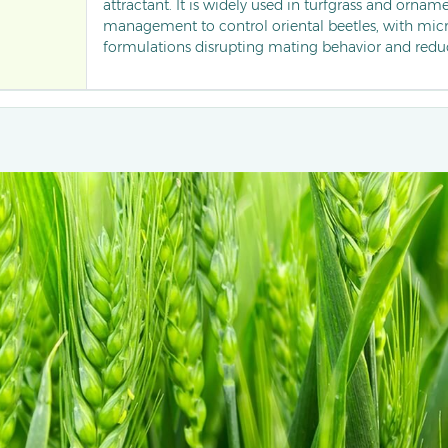
attractant. It is widely used in turfgrass and ornam
management to control oriental beetles, with mic
formulations disrupting mating behavior and redu
87–88% while decreasing larval densities by 68–74