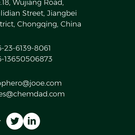
.18, Wujiang Road,
idian Street, Jiangbei
trict, Chongqing, China
6-23-6139-8061
6-13650506873
ophero@jooe.com
les@chemdad.com
台