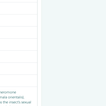
 pheromone
la orientalis),
 the insect's sexual