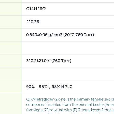
C14H26O
210.36
0.840±0.06 g/cm3 (20 ºC 760 Torr)
310.2±21.0℃ (760 Torr)
90%，98%，98% HPLC
(Z)-7-Tetradecen-2-one is the primary female sex
component isolated from the oriental beetle (Anoma
forming a 7:1 mixture with (E)-7-tetradecen-2-one as