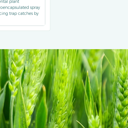
ental plant
roencapsulated spray
cing trap catches by
%.