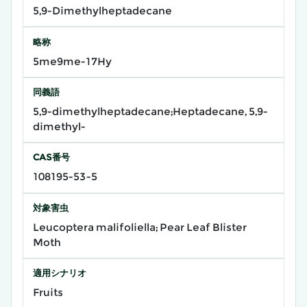
5,9-Dimethylheptadecane
略称
5me9me-17Hy
同義語
5,9-dimethylheptadecane;Heptadecane, 5,9-
dimethyl-
CAS番号
108195-53-5
対象害虫
Leucoptera malifoliella; Pear Leaf Blister
Moth
適用シナリオ
Fruits