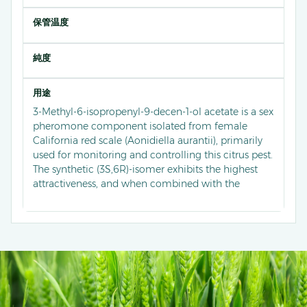
保管温度
純度
用途
3-Methyl-6-isopropenyl-9-decen-1-ol acetate is a sex
pheromone component isolated from female
California red scale (Aonidiella aurantii), primarily
used for monitoring and controlling this citrus pest.
The synthetic (3S,6R)-isomer exhibits the highest
attractiveness, and when combined with the
(3S,6S)-isomer in mating disruption formulations, it
effectively interferes with male orientation to
females, reducing mating success and population
density.