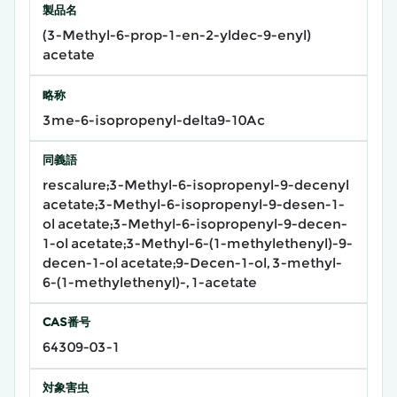
製品名
(3-Methyl-6-prop-1-en-2-yldec-9-enyl)
acetate
略称
3me-6-isopropenyl-delta9-10Ac
同義語
rescalure;3-Methyl-6-isopropenyl-9-decenyl
acetate;3-Methyl-6-isopropenyl-9-desen-1-
ol acetate;3-Methyl-6-isopropenyl-9-decen-
1-ol acetate;3-Methyl-6-(1-methylethenyl)-9-
decen-1-ol acetate;9-Decen-1-ol, 3-methyl-
6-(1-methylethenyl)-, 1-acetate
CAS番号
64309-03-1
対象害虫