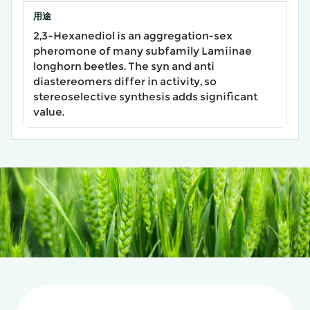
用途
2,3-Hexanediol is an aggregation-sex
pheromone of many subfamily Lamiinae
longhorn beetles. The syn and anti
diastereomers differ in activity, so
stereoselective synthesis adds significant
value.