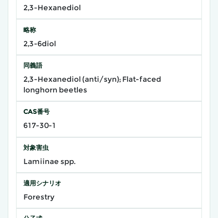
2,3-Hexanediol
略称
2,3-6diol
同義語
2,3-Hexanediol (anti/syn); Flat-faced
longhorn beetles
CAS番号
617-30-1
対象害虫
Lamiinae spp.
適用シナリオ
Forestry