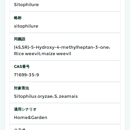
Sitophilure
略称
sitophilure
同義語
(4S,5R)-5-Hydroxy-4-methylheptan-3-one;
Rice weevil; maize weevil
CAS番号
71699-35-9
対象害虫
Sitophilus oryzae; S. zeamais
適用シナリオ
Home&Garden