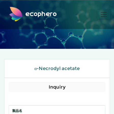
ecophero
α-Necrodyl acetate
Inquiry
製品名