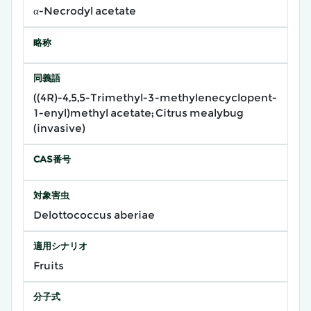
α-Necrodyl acetate
略称
同義語
((4R)-4,5,5-Trimethyl-3-methylenecyclopent-
1-enyl)methyl acetate; Citrus mealybug
(invasive)
CAS番号
対象害虫
Delottococcus aberiae
適用シナリオ
Fruits
分子式