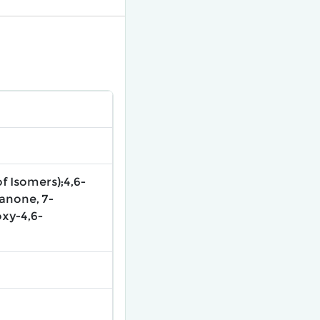
f Isomers);4,6-
anone, 7-
xy-4,6-