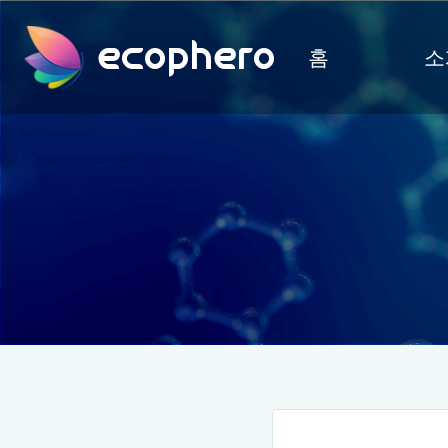
ecophero
홈
소