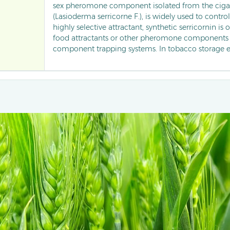
sex pheromone component isolated from the cigar
(Lasioderma serricorne F.), is widely used to control
highly selective attractant, synthetic serricornin i
food attractants or other pheromone components 
component trapping systems. In tobacco storage 
trap can capture a large number of male beetles dai
reducing population density. Compared to traditi
methods, serricornin-based traps demonstrate sign
monitoring accuracy and control efficiency against