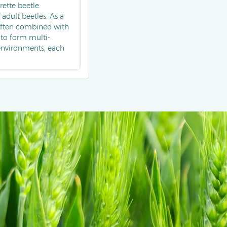
ette beetle
 adult beetles. As a
s often combined with
to form multi-
environments, each
ly, significantly
onal monitoring
ificantly improved
 cigarette beetles.