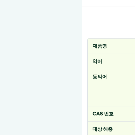
제품명
약어
동의어
CAS 번호
대상 해충