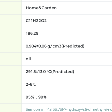
Home&Garden
C11H22O2
186.29
0.904±0.06 g/cm3(Predicted)
oil
291.5±13.0 °C(Predicted)
2-8℃
95%，99%
Serricornin ((4S,6S,7S)-7-hydroxy-4,6-dimethyl-3-