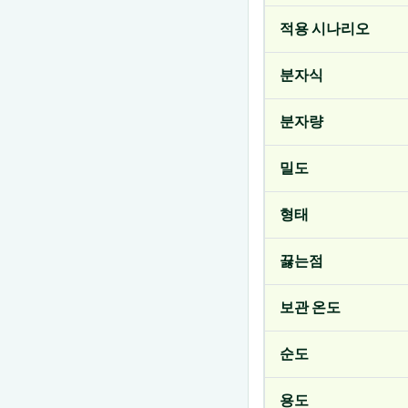
적용 시나리오
분자식
분자량
밀도
형태
끓는점
보관 온도
순도
용도