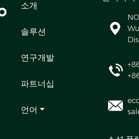
o
소개
NO
Wul
솔루션
Dis
연구개발
+8
+8
파트너십
ec
언어
sa