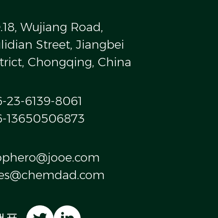
.18, Wujiang Road,
idian Street, Jiangbei
trict, Chongqing, China
6-23-6139-8061
6-13650506873
ophero@jooe.com
les@chemdad.com