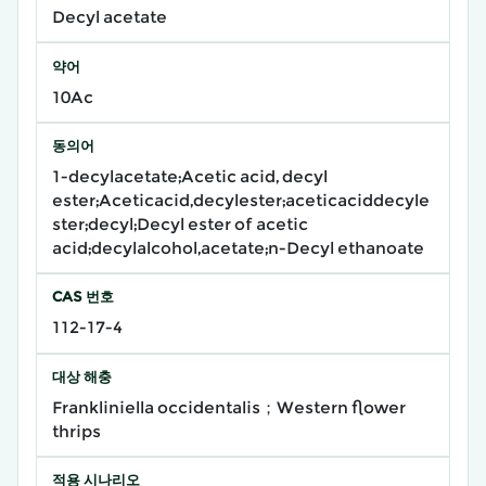
Decyl acetate
약어
10Ac
동의어
1-decylacetate;Acetic acid, decyl
ester;Aceticacid,decylester;aceticaciddecyle
ster;decyl;Decyl ester of acetic
acid;decylalcohol,acetate;n-Decyl ethanoate
CAS 번호
112-17-4
대상 해충
Frankliniella occidentalis；Western flower
thrips
적용 시나리오