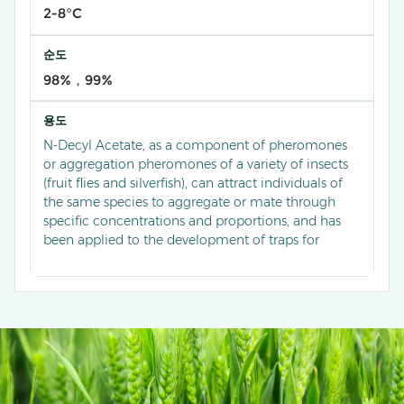
2-8°C
순도
98%，99%
용도
N-Decyl Acetate, as a component of pheromones
or aggregation pheromones of a variety of insects
(fruit flies and silverfish), can attract individuals of
the same species to aggregate or mate through
specific concentrations and proportions, and has
been applied to the development of traps for
storage pests and orchard pests, and to achieve
population control by interfering with insect
chemical communication or direct trapping,
showing the advantages of high efficiency and low
toxicity in green agriculture and food storage pest
management.