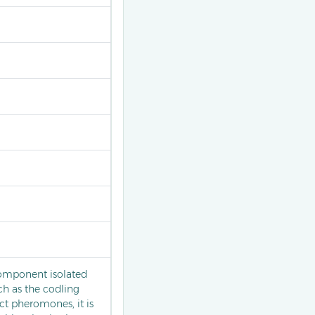
omponent isolated
ch as the codling
ct pheromones, it is