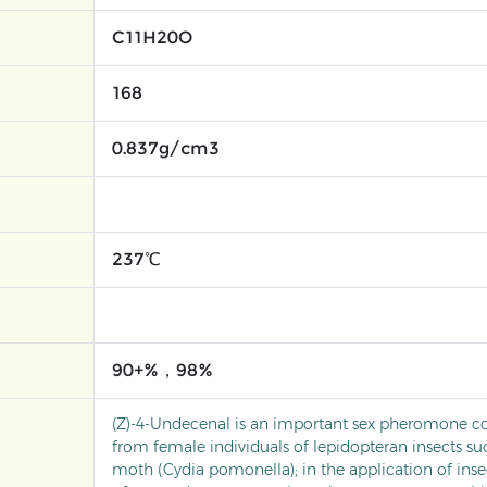
C11H20O
168
0.837g/cm3
237℃
90+%，98%
(Z)-4-Undecenal is an important sex pheromone c
from female individuals of lepidopteran insects su
moth (Cydia pomonella); in the application of inse