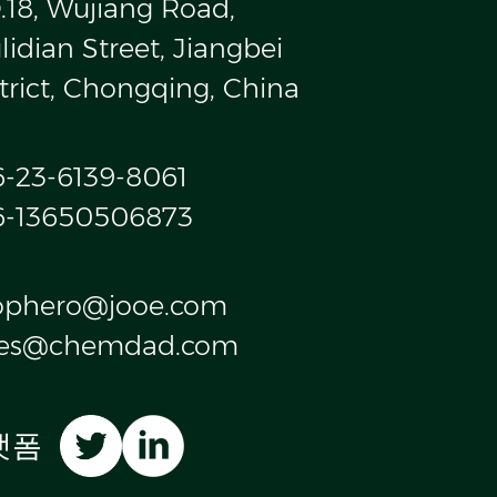
.18, Wujiang Road,
idian Street, Jiangbei
trict, Chongqing, China
6-23-6139-8061
6-13650506873
ophero@jooe.com
les@chemdad.com
랫폼