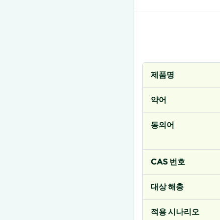
제품명
약어
동의어
CAS 번호
대상 해충
적용 시나리오