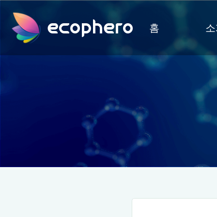
ecophero
홈
소