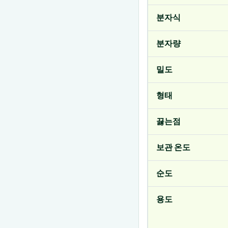
분자식
분자량
밀도
형태
끓는점
보관 온도
순도
용도