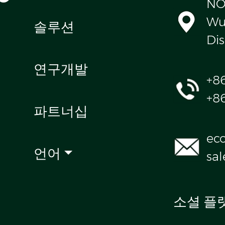
NO
Wul
솔루션
Dis
연구개발
+8
+8
파트너십
ec
언어
sa
소셜 플