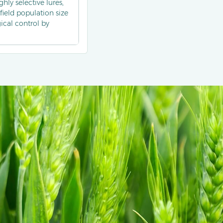
hly selective lures,
field population size
gical control by
le. Compared with
specificity for target
y more than 25%.