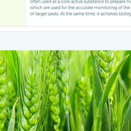
often used as a core active substance to prepare hig
which are used for the accurate monitoring of the 
of target pests. At the same time, it achieves biolo
trapping male insects to disrupt their mating cyc
traditional light trapping, it has stronger attraction 
pests, and the monitoring error can be reduced b