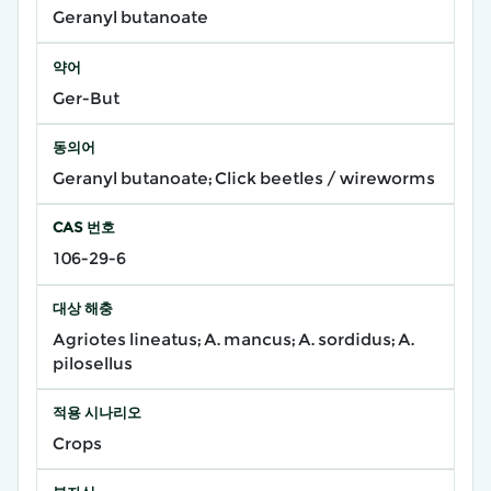
Geranyl butanoate
약어
Ger-But
동의어
Geranyl butanoate; Click beetles / wireworms
CAS 번호
106-29-6
대상 해충
Agriotes lineatus; A. mancus; A. sordidus; A.
pilosellus
적용 시나리오
Crops