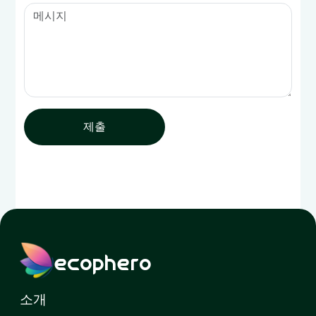
제출
ecophero
소개