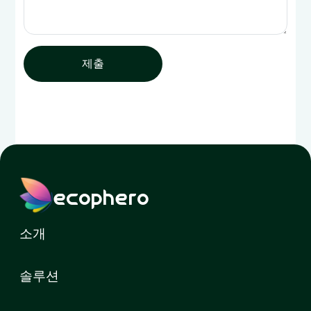
제출
ecophero
소개
솔루션