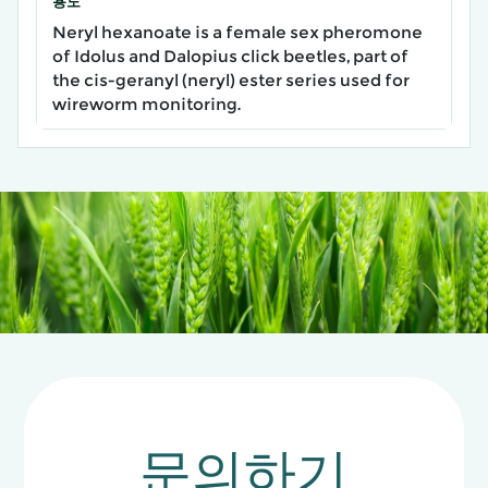
용도
Neryl hexanoate is a female sex pheromone
of Idolus and Dalopius click beetles, part of
the cis-geranyl (neryl) ester series used for
wireworm monitoring.
문의하기