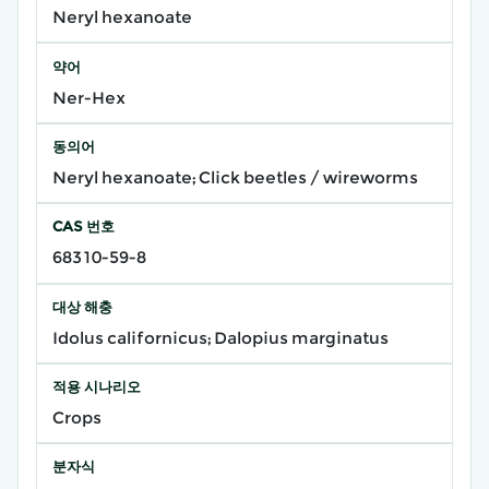
Neryl hexanoate
약어
Ner-Hex
동의어
Neryl hexanoate; Click beetles / wireworms
CAS 번호
68310-59-8
대상 해충
Idolus californicus; Dalopius marginatus
적용 시나리오
Crops
분자식