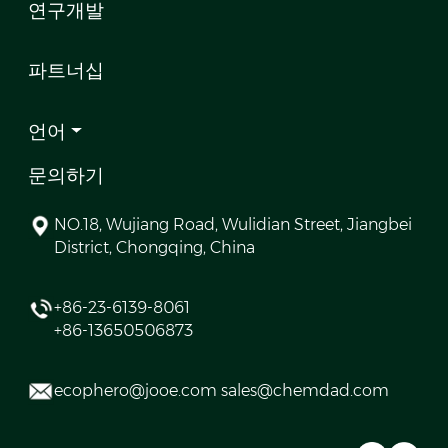
연구개발
파트너십
언어
문의하기
NO.18, Wujiang Road, Wulidian Street, Jiangbei
District, Chongqing, China
+86-23-6139-8061
+86-13650506873
ecophero@jooe.com sales@chemdad.com