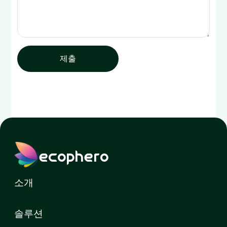
제출
ecophero
소개
솔루션