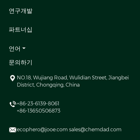
연구개발
파트너십
언어
문의하기
NO.18, Wujiang Road, Wulidian Street, Jiangbei
District, Chongqing, China
+86-23-6139-8061
+86-13650506873
ecophero@jooe.com sales@chemdad.com