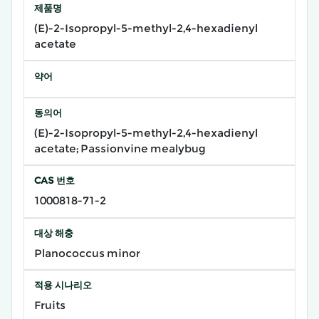
제품명
(E)-2-Isopropyl-5-methyl-2,4-hexadienyl
acetate
약어
동의어
(E)-2-Isopropyl-5-methyl-2,4-hexadienyl
acetate; Passionvine mealybug
CAS 번호
1000818-71-2
대상 해충
Planococcus minor
적용 시나리오
Fruits