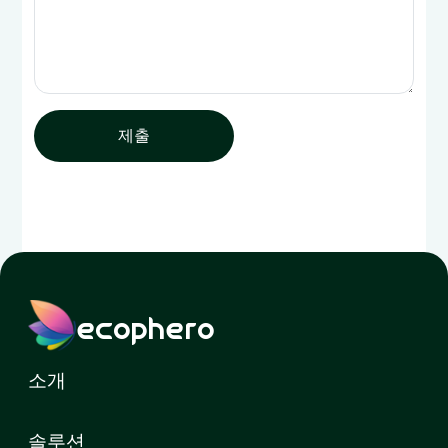
제출
ecophero
소개
솔루션