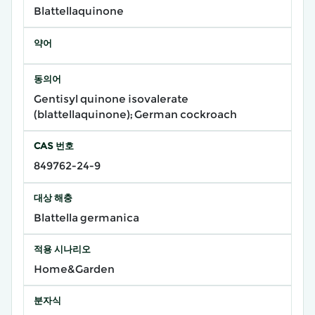
Blattellaquinone
약어
동의어
Gentisyl quinone isovalerate
(blattellaquinone); German cockroach
CAS 번호
849762-24-9
대상 해충
Blattella germanica
적용 시나리오
Home&Garden
분자식