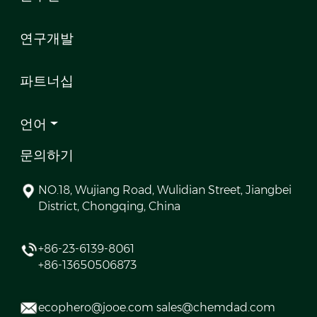
연구개발
파트너십
언어
문의하기
NO.18, Wujiang Road, Wulidian Street, Jiangbei
District, Chongqing, China
+86-23-6139-8061
+86-13650506873
ecophero@jooe.com sales@chemdad.com