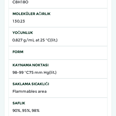
C8H18O
MOLEKÜLER AĞIRLIK
130.23
YOĞUNLUK
0.827 g/mL at 25 °C(lit.)
FORM
KAYNAMA NOKTASI
98-99 °C75 mm Hg(lit.)
SAKLAMA SICAKLIĞI
Flammables area
SAFLIK
90%, 95%, 98%