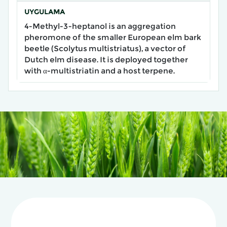
UYGULAMA
4-Methyl-3-heptanol is an aggregation
pheromone of the smaller European elm bark
beetle (Scolytus multistriatus), a vector of
Dutch elm disease. It is deployed together
with α-multistriatin and a host terpene.