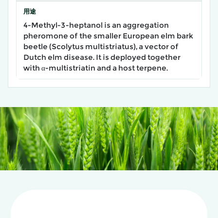
用途
4-Methyl-3-heptanol is an aggregation
pheromone of the smaller European elm bark
beetle (Scolytus multistriatus), a vector of
Dutch elm disease. It is deployed together
with α-multistriatin and a host terpene.