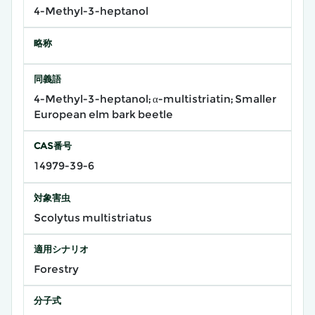
4-Methyl-3-heptanol
略称
同義語
4-Methyl-3-heptanol; α-multistriatin; Smaller
European elm bark beetle
CAS番号
14979-39-6
対象害虫
Scolytus multistriatus
適用シナリオ
Forestry
分子式