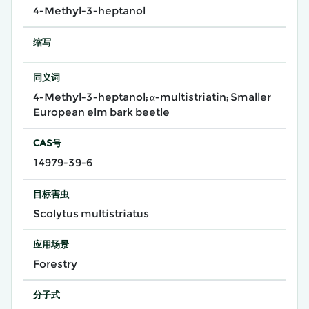
4-Methyl-3-heptanol
缩写
同义词
4-Methyl-3-heptanol; α-multistriatin; Smaller
European elm bark beetle
CAS号
14979-39-6
目标害虫
Scolytus multistriatus
应用场景
Forestry
分子式