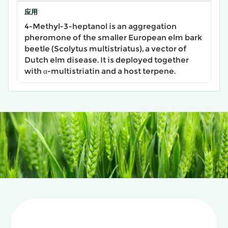
应用
4-Methyl-3-heptanol is an aggregation
pheromone of the smaller European elm bark
beetle (Scolytus multistriatus), a vector of
Dutch elm disease. It is deployed together
with α-multistriatin and a host terpene.