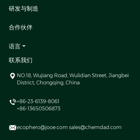
研发与制造
合作伙伴
语言
联系我们
NO.18, Wujiang Road, Wulidian Street, Jiangbei
District, Chongqing, China
+86-23-6139-8061
+86-13650506873
ecophero@jooe.com sales@chemdad.com