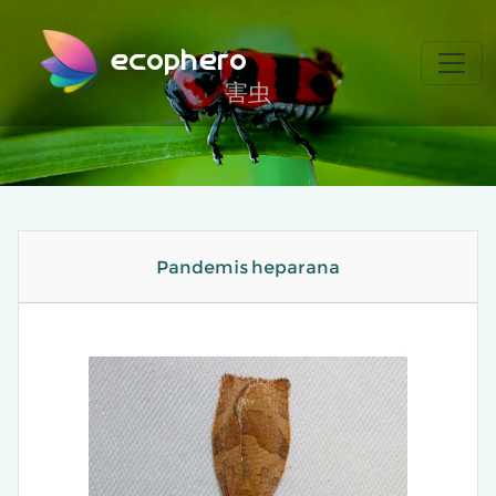
ecophero
害虫
Pandemis heparana