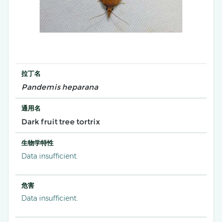
拉丁名
Pandemis heparana
通用名
Dark fruit tree tortrix
生物学特性
Data insufficient.
危害
Data insufficient.