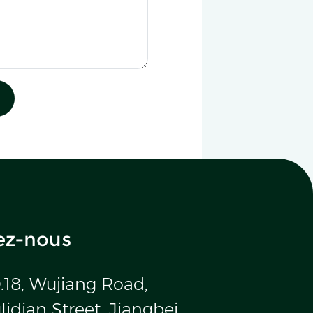
ez-nous
.18, Wujiang Road,
idian Street, Jiangbei