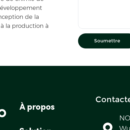
 développement
nception de la
 à la production à
Soumettre
Contact
o
À propos
NO
Wul