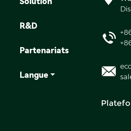
Solution
Dis
R&D
+8
+8
Partenariats
ec
Langue
sa
Platefo