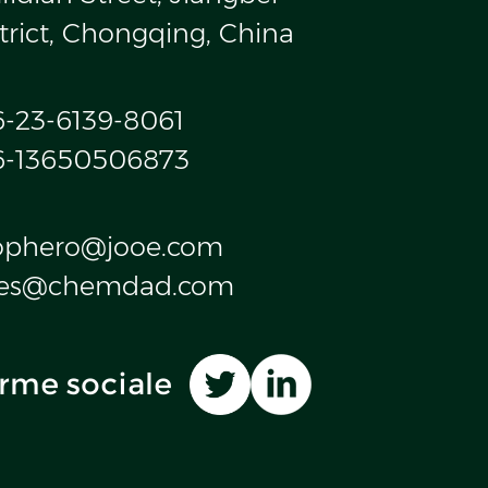
trict, Chongqing, China
6-23-6139-8061
6-13650506873
ophero@jooe.com
les@chemdad.com
rme sociale