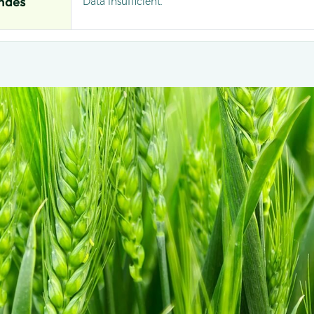
Data insufficient.
ndés