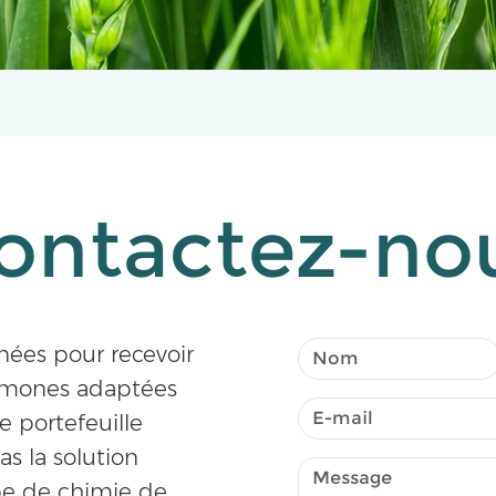
ontactez-no
nées pour recevoir
romones adaptées
e portefeuille
s la solution
pe de chimie de