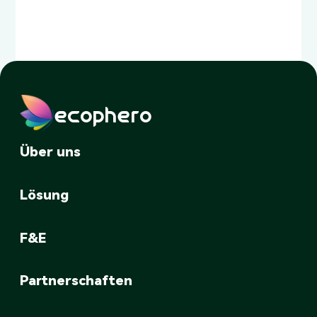
ecophero
Über uns
Lösung
F&E
Partnerschaften