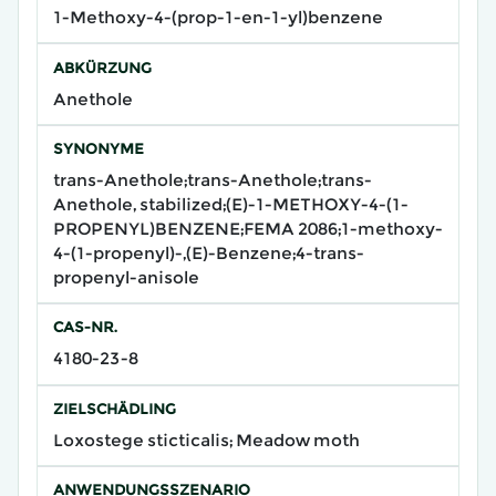
1-Methoxy-4-(prop-1-en-1-yl)benzene​
ABKÜRZUNG
Anethole
SYNONYME
trans-Anethole;trans-Anethole;trans-
Anethole, stabilized;(E)-1-METHOXY-4-(1-
PROPENYL)BENZENE;FEMA 2086;1-methoxy-
4-(1-propenyl)-,(E)-Benzene;4-trans-
propenyl-anisole
CAS-NR.
4180-23-8
ZIELSCHÄDLING
Loxostege sticticalis; Meadow moth
ANWENDUNGSSZENARIO